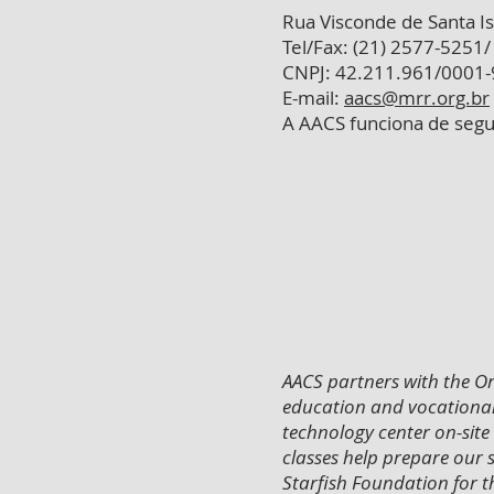
Rua Visconde de Santa Isa
Tel/Fax: (21) 2577-5251
CNPJ: 42.211.961/0001-
E-mail:
aacs@mrr.org.br
A AACS funciona de segun
AACS partners with the O
education and vocational
technology center on-site
classes help prepare our
Starfish Foundation for t