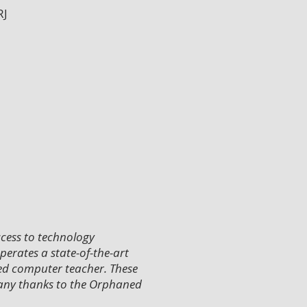
RJ
cess to technology
erates a state-of-the-art
nced computer teacher. These
Many thanks to the Orphaned