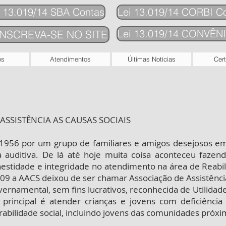
i 13.019/14 SBA Contas
Lei 13.019/14 CORBI C
Lei 13.019/14 CONVÊN
INSCREVA-SE NO SITE
ós
Atendimentos
Últimas Notícias
Cert
ASSISTÊNCIA AS CAUSAS SOCIAIS
1956 por um grupo de familiares e amigos desejosos e
a auditiva. De lá até hoje muita coisa aconteceu fazen
stidade e integridade no atendimento na área de Reabilit
9 a AACS deixou de ser chamar Associação de Assistência
vernamental, sem fins lucrativos, reconhecida de Utilidade
o principal é atender crianças e jovens com deficiênci
rabilidade social, incluindo jovens das comunidades próxim