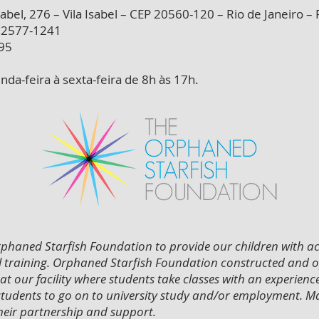
bel, 276 – Vila Isabel – CEP 20560-120 – Rio de Janeiro – 
/ 2577-1241
95
da-feira à sexta-feira de 8h às 17h.
rphaned Starfish Foundation to provide our children with ac
 training. Orphaned Starfish Foundation constructed and op
 at our facility where students take classes with an experie
 students to go on to university study and/or employment. 
heir partnership and support.