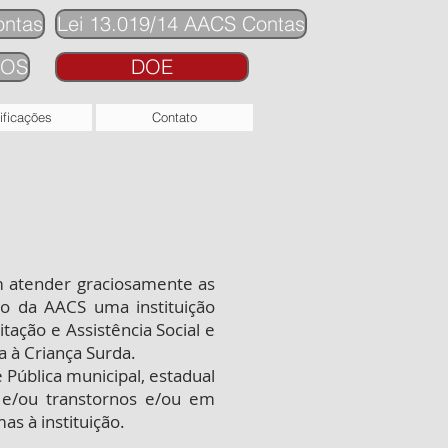
ontas
Lei 13.019/14 AACS Contas
IOS
DOE
ificações
Contato
m atender graciosamente as
do da AACS uma instituição
ação e Assistência Social e
 à Criança Surda.
 Pública municipal, estadual
a e/ou transtornos e/ou em
as à instituição.